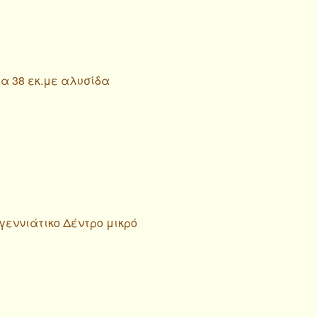
α 38 εκ.με αλυσίδα
γεννιάτικο Δέντρο μικρό