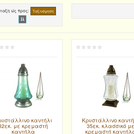
ταξη ώς προς
Ταξινόμηση
ρυστάλλινο καντήλι
Κρυστάλλινο καντή
32εκ. με κρεμαστή
35εκ. κλασσικό μ
καντήλα
κρεμαστή καντήλ