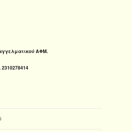
παγγελματικού ΑΦΜ.
 2310278414
ύ